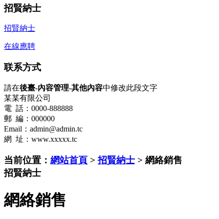
招賢納士
招賢納士
在線應聘
联系方式
請在
後臺-內容管理-其他內容
中修改此段文字
某某有限公司
電 話：0000-888888
郵 編：000000
Email：admin@admin.tc
網 址：www.xxxxx.tc
当前位置：
網站首頁
>
招賢納士
> 網絡銷售
招賢納士
網絡銷售