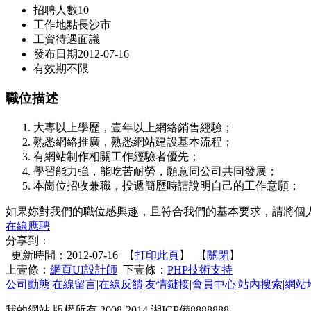
招聘人數
10
工作地點
長沙市
工資待遇
面議
發布日期
2012-07-16
有效期
不限
職位描述
大專以上學歷，壹年以上網絡銷售經驗；
熟悉網絡推廣，熟悉網站建設基本流程；
有網站制作相關工作經驗者優先；
學習能力強，能吃苦耐勞，願意同公司共同發展；
本崗位招收兼職，投遞簡歷時請說明自己的工作意願；
如果妳對我們的職位感興趣，且符合我們的基本要求，請將個人簡歷投
在線應聘
分享到：
更新時間：2012-07-16 【
打印此頁
】 【
關閉
】
上壹條：
網頁UI設計師
下壹條：
PHP技術支持
公司動態
|
在線留言
|
在線反饋
|
友情鏈接
|
會員中心
|
站內搜索
|
網站
我的網站 版權所有 2008-2014 湘ICP備8888888