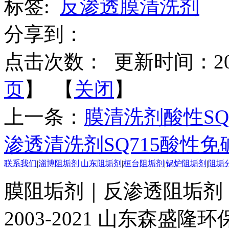
标签:
反渗透膜清洗剂
分享到：
点击次数：
更新时间：2017-
页
】 【
关闭
】
上一条：
膜清洗剂酸性SQ
渗透清洗剂SQ715酸性
联系我们
|
淄博阻垢剂
|
山东阻垢剂
|
桓台阻垢剂
|
锅炉阻垢剂
|
阻垢
膜阻垢剂｜反渗透阻垢剂
2003-2021 山东森盛