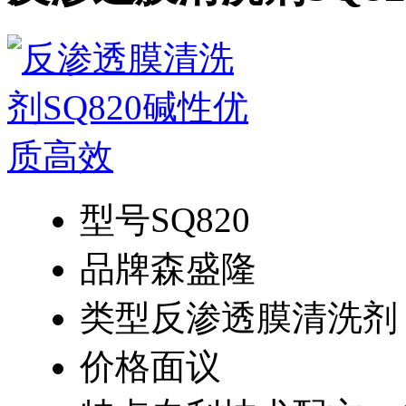
型号
SQ820
品牌
森盛隆
类型
反渗透膜清洗剂
价格
面议