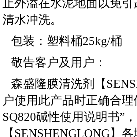
止外溢在水泥地面以免引
清水冲洗。
包装：塑料
桶
25kg/
桶
敬告客户及用户：
森盛隆膜清洗剂【
SEN
户使用此产品时正确合理
SQ820碱性
使用说明书”
【
SENSHENGLONG
】各